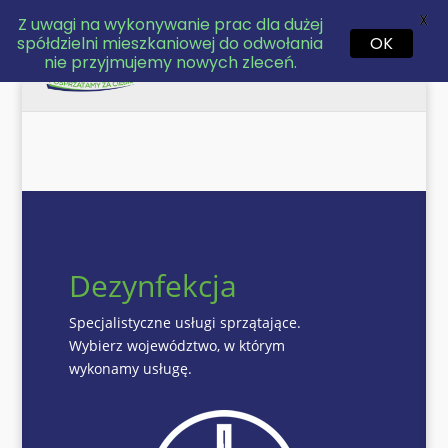
737393732
sprzatanie@arsen.xyz
X
Z uwagi na wykonywanie prac dla dużej
spółdzielni mieszkaniowej do odwołania
OK
nie przyjmujemy nowych zleceń.
Dezynfekcja
Specjalistyczne usługi sprzątające.
Wybierz województwo, w którym
wykonamy usługę.