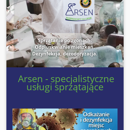
Sprzątanie po zgonach.
Odpluskwianie mieszkań.
Dezynfekcja, dezodoryzacja.
Arsen - specjalistyczne
usługi sprzątające