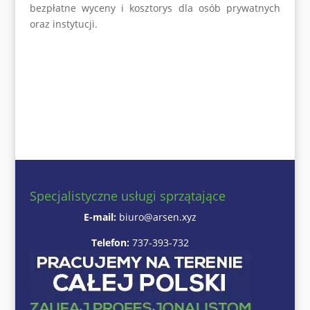
bezpłatne wyceny i kosztorys dla osób prywatnych
oraz instytucji.
Specjalistyczne usługi sprzątające
E-mail:
biuro@arsen.xyz
Telefon:
737-393-732