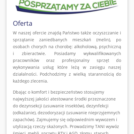
Oferta
W naszej ofercie znajdą Państwo także oczyszczanie i
sprzątanie zaniedbanych mieszkań (melin), po
osobach chorych na chorobę: alkoholową, psychiczną
i zbieractwie. Posiadamy wykwalifikowanych
pracowników oraz profesjonalny sprzęt do
wykonywania usług które leżą w zasięgu naszej
działalności. Podchodzimy z wielką starannością do
każdego zlecenia.
Dbając o komfort i bezpieczeństwo stosujemy
najwyższej jakości atestowane środki przeznaczone
do dezynsekcji (usuwanie insektów), dezynfekcji
(odkażanie), dezodoryzacji (usuwanie nieprzyjemnych
zapachów). Zajmujemy się odpowiednim wywozem i
utylizacją rzeczy skażonych. Prowadzimy TANI wywóz
śmieci, mebli, sprzętu RTV i AGD, złomu, starych