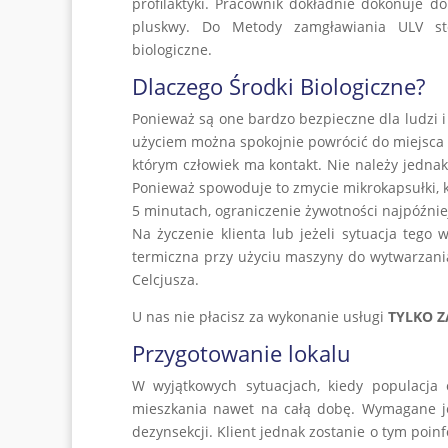
profilaktyki. Pracownik dokładnie dokonuje d
pluskwy. Do Metody zamgławiania ULV st
biologiczne.
Dlaczego Środki Biologiczne?
Ponieważ są one bardzo bezpieczne dla ludzi i
użyciem można spokojnie powrócić do miejsca p
którym człowiek ma kontakt. Nie należy jednak
Ponieważ spowoduje to zmycie mikrokapsułki, k
5 minutach, ograniczenie żywotności najpóźnie
Na życzenie klienta lub jeżeli sytuacja teg
termiczna przy użyciu maszyny do wytwarzani
Celcjusza.
U nas nie płacisz za wykonanie usługi
TYLKO Z
Przygotowanie lokalu
W wyjątkowych sytuacjach, kiedy populacja
mieszkania nawet na całą dobę. Wymagane je
dezynsekcji. Klient jednak zostanie o tym poin