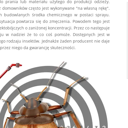
o prania lub materiału użytego do produkcji odzieży.
z domowników często jest wykonywane "na własną rękę".
h budowlanych środka chemicznego w postaci sprayu.
i sytuacja powtarza się do zmęczenia. Powodem tego jest
tobójczych o zaniżonej koncentracji. Przez co następuje
ju w nadziei że to co coś pomoże. Dostępnych jest w
ego rodzaju insektów. Jednakże żaden producent nie daje
przez niego da gwarancję skuteczności.