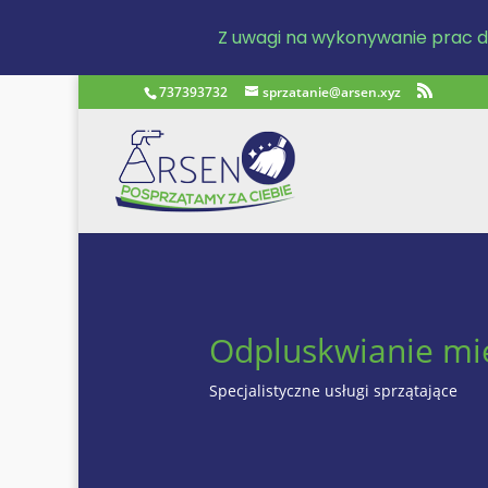
Z uwagi na wykonywanie prac dl
737393732
sprzatanie@arsen.xyz
Odpluskwianie mi
Specjalistyczne usługi sprzątające