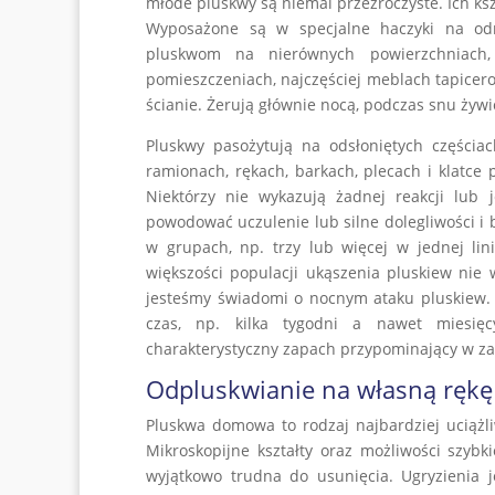
młode pluskwy są niemal przeźroczyste. Ich kszt
Wyposażone są w specjalne haczyki na odn
pluskwom na nierównych powierzchniach,
pomieszczeniach, najczęściej meblach tapicer
ścianie. Żerują głównie nocą, podczas snu żywic
Pluskwy pasożytują na odsłoniętych częściach
ramionach, rękach, barkach, plecach i klatce 
Niektórzy nie wykazują żadnej reakcji lub
powodować uczulenie lub silne dolegliwości i 
w grupach, np. trzy lub więcej w jednej li
większości populacji ukąszenia pluskiew nie
jesteśmy świadomi o nocnym ataku pluskiew.
czas, np. kilka tygodni a nawet miesi
charakterystyczny zapach przypominający w za
Odpluskwianie na własną rękę
Pluskwa domowa to rodzaj najbardziej uciążli
Mikroskopijne kształty oraz możliwości szyb
wyjątkowo trudna do usunięcia. Ugryzienia 