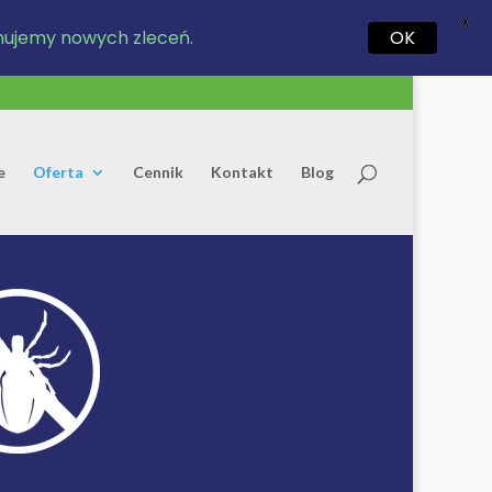
X
jmujemy nowych zleceń.
OK
e
Oferta
Cennik
Kontakt
Blog