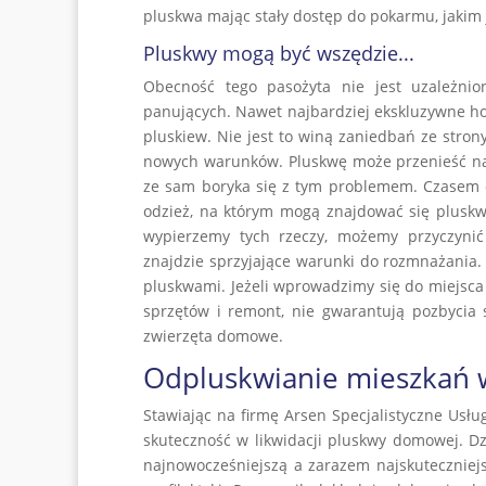
pluskwa mając stały dostęp do pokarmu, jakim je
Pluskwy mogą być wszędzie...
Obecność tego pasożyta nie jest uzależni
panujących. Nawet najbardziej ekskluzywne ho
pluskiew. Nie jest to winą zaniedbań ze stron
nowych warunków. Pluskwę może przenieść naw
ze sam boryka się z tym problemem. Czasem 
odzież, na którym mogą znajdować się pluskw
wypierzemy tych rzeczy, możemy przyczyni
znajdzie sprzyjające warunki do rozmnażania
pluskwami. Jeżeli wprowadzimy się do miejsca 
sprzętów i remont, nie gwarantują pozbycia s
zwierzęta domowe.
Odpluskwianie mieszkań w
Stawiając na firmę Arsen Specjalistyczne Usłu
skuteczność w likwidacji pluskwy domowej. D
najnowocześniejszą a zarazem najskuteczniej