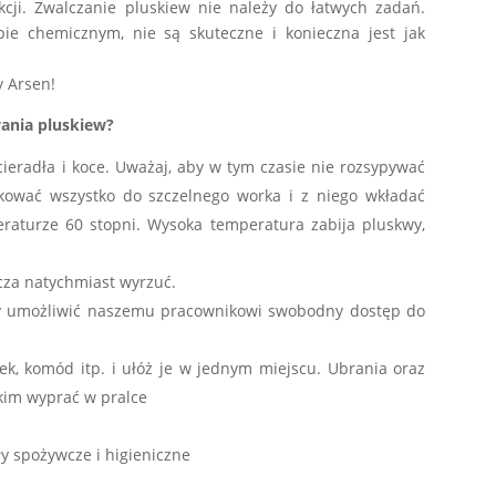
cji. Zwalczanie pluskiew nie należy do łatwych zadań.
ie chemicznym, nie są skuteczne i konieczna jest jak
y Arsen!
ania pluskiew?
ścieradła i koce. Uważaj, aby w tym czasie nie rozsypywać
kować wszystko do szczelnego worka i z niego wkładać
eraturze 60 stopni. Wysoka temperatura zabija pluskwy,
acza natychmiast wyrzuć.
by umożliwić naszemu pracownikowi swobodny dostęp do
żek, komód itp. i ułóż je w jednym miejscu. Ubrania oraz
kim wyprać w pralce
ły spożywcze i higieniczne