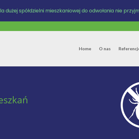
a dużej spółdzielni mieszkaniowej do odwołania nie przy
Home
O nas
Referencj
eszkań