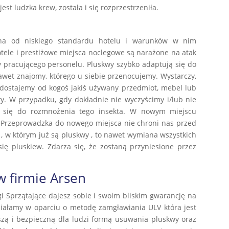
st ludzka krew, została i się rozprzestrzeniła.
ona od niskiego standardu hotelu i warunków w nim
tele i prestiżowe miejsca noclegowe są narażone na atak
y pracującego personelu. Pluskwy szybko adaptują się do
et znajomy, którego u siebie przenocujemy. Wystarczy,
dostajemy od kogoś jakiś używany przedmiot, mebel lub
y. W przypadku, gdy dokładnie nie wyczyścimy i/lub nie
ć się do rozmnożenia tego insekta. W nowym miejscu
. Przeprowadzka do nowego miejsca nie chroni nas przed
, w którym już są pluskwy , to nawet wymiana wszystkich
ię pluskiew. Zdarza się, że zostaną przyniesione przez
 firmie Arsen
gi Sprzątające dajesz sobie i swoim bliskim gwarancję na
ziałamy w oparciu o metodę zamgławiania ULV która jest
szą i bezpieczną dla ludzi formą usuwania pluskwy oraz