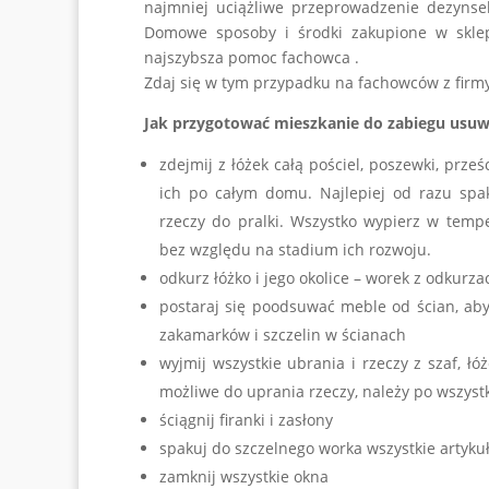
najmniej uciążliwe przeprowadzenie dezynsek
Domowe sposoby i środki zakupione w sklep
najszybsza pomoc fachowca .
Zdaj się w tym przypadku na fachowców z firm
Jak przygotować mieszkanie do zabiegu usuw
zdejmij z łóżek całą pościel, poszewki, prze
ich po całym domu. Najlepiej od razu spa
rzeczy do pralki. Wszystko wypierz w temp
bez względu na stadium ich rozwoju.
odkurz łóżko i jego okolice – worek z odkurz
postaraj się poodsuwać meble od ścian, a
zakamarków i szczelin w ścianach
wyjmij wszystkie ubrania i rzeczy z szaf, łó
możliwe do uprania rzeczy, należy po wszyst
ściągnij firanki i zasłony
spakuj do szczelnego worka wszystkie artyku
zamknij wszystkie okna