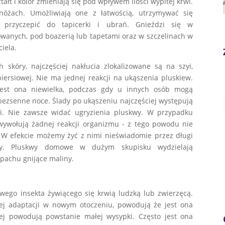
ałt i kolor zmieniają się pod wpływem ilości wypitej krwi.
óżach. Umożliwiają one z łatwością, utrzymywać się
 przyczepić do tapicerki i ubrań. Gnieździ się w
owanych, pod boazerią lub tapetami oraz w szczelinach w
iela.
 skóry, najczęściej nakłucia zlokalizowane są na szyi,
piersiowej. Nie ma jednej reakcji na ukąszenia pluskiew.
 jest ona niewielka, podczas gdy u innych osób mogą
bezsenne noce. Ślady po ukąszeniu najczęściej występują
nii. Nie zawsze widać ugryzienia pluskwy. W przypadku
 wywołują żadnej reakcji organizmu - z tego powodu nie
 W efekcie możemy żyć z nimi nieświadomie przez długi
ęcy. Pluskwy domowe w dużym skupisku wydzielają
pachu gnijące maliny.
wego insekta żywiącego się krwią ludzką lub zwierzęcą.
kiej adaptacji w nowym otoczeniu, powodują że jest ona
jej powodują powstanie małej wysypki. Często jest ona