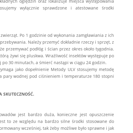
okładnych oględzin oraz lokalizuje miejsca występowania
osujemy wyłącznie sprawdzone i atestowane środki
 zwierząt. Po 1 godzinie od wykonania zamgławiania z ich
rzebywania. Należy przemyć dokładnie rzeczy i sprzęt, z
że przemywać podłóg i ścian przez okres około tygodnia.
tórą żywi się pluskwa. Wrażliwość insektów występuje po
j po 30 minutach, a śmierć nastąpi w ciągu 24 godzin.
o wymaga jako dopełnienie Metody ULV stosujemy metodę
a pary wodnej pod ciśnieniem i temperaturze 180 stopni
A SKUTECZNOŚĆ.
 owadów jest bardzo duża, konieczne jest opuszczenie
st to ze względu na bardzo silne środki stosowane do
formowany wcześniej, tak żeby możliwe było sprawne i jak